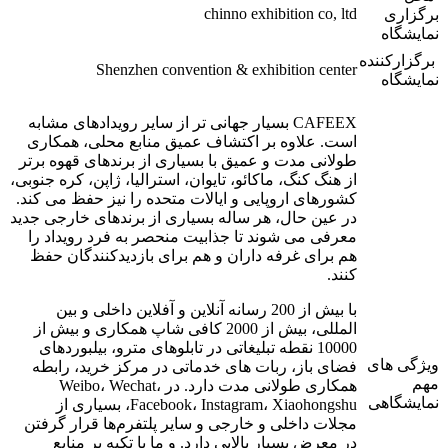
chinno exhibition co, ltd
برگزاری
نمایشگاه
برگزارکننده
Shenzhen convention & exhibition center
نمایشگاه
CAFEEX بسیار جهانی تر از سایر رویدادهای مشابه
است. علاوه بر اکتشاف عمیق منابع محلی، همکاری
طولانی مدت و عمیق با بسیاری از برندهای قهوه برتر
از هنگ کنگ، ماکائو، تایوان، استرالیا، ژاپن، کره جنوبی،
کشورهای اروپایی و ایالات متحده را نیز حفظ می کند.
در عین حال، هر ساله بسیاری از برندهای خارجی جدید
معرفی می شوند تا جذابیت منحصر به فرد رویداد را
هم برای غرفه داران و هم برای بازدیدکنندگان حفظ
کنند.
با بیش از 200 رسانه آنلاین و آفلاین داخلی و بین
المللی، بیش از 2000 کافی شاپ همکاری و بیش از
10000 نقطه تبلیغاتی در تابلوهای مترو، بیلبوردهای
ویژگی های
فضای باز، ربات های خدماتی در مرکز خرید، رابطه
مهم
همکاری طولانی مدت دارد. در Weibo، Wechat،
نمایشگاهی
Facebook، Instagram، Xiaohongshu، بسیاری از
مجلات داخلی و خارجی و سایر پلتفرم‌ها قرار گرفتن
در معرض بسیار بالایی دارد. و ما با تکیه بر منابع