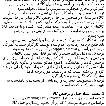
صاحب کالا مبادرت به ارسال و تـحويل كالا ننمايد، کارگزار امور
گمرکي و مجري هيچگونه مسئوليتي را متقبل نخواهد نمود.
توجه 3 : مسئوليت انجام کليه مراحل تشريفات صادرات ، ارسال
کالا ( در مبداء ) و همچنين مراحل ترخيص كالا و ساير مراحل مرتبط
در کشور هدف ، مربوط به شركت‌هايي¬ كه راسا" اقدام به ¬حمل¬
كالاهاي ¬خود مي¬¬نمايند به ‌عهده مشاركت¬-كننده و يا صاحب کالا
بوده ¬و مجري نمايشگاه ¬هيچگونه مسئوليتي در اين زمينه را
نمي¬پذيرد.
توجه 4 : كليه کالاهائي که توسط هواپيما و یا کشتی ارسال مي-شود
بايد طبق برنامه زمانبدي اعلام شده توسط کارگزار خدمات گمرکی
در هدف براساس Sipping Manual در کشور هدف تخليه شوند.
توجه 5 : به دليل تراكم شديد و گاه غير قابل پيش بيني كالاهاي
وارداتي به فرودگاهها و یا بنادر کشورهدف اعمال خدمات ويژه براي
ترخيص كالاهاي نمايشگاهي اصولاً ممكن نيست و اينگونه بارها نيز
مانند ساير كالاهاي وارده مراحل عادي تشريفات خود را طي خواهند
كرد و اين نكته ايست كه مي‌بايست مورد توجه كامل
مشاركت‌كنندگان محترم قرار گيرد.
توجه 6 : مسئوليت خسارت وارده ناشي از بسته‌بندي نامناسب به
عهده مشارکت‌¬کننده است.
3. تنظيم اسناد حمل و ترخيص كالا
* كليه اسناد حمل کالا شامل Invoice و Packing Listمی بايست
براساس # نمونه پيوست # که در آن نحـوه ارسـال و حمل كالا