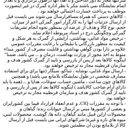
شرکتها مجاز به دور انداختن و يا اهدا آنها درطول برگزاري و يا بعداز
اتمام نمايشگاه نمي باشند مکر با نظر اداره گمرک در غير اينصورت
موظف به پرداخت خسارت احتمالي خواهند بود .
- کالاهاي دستي که همراه مسافرارسال مي شوند مي بايست قبل
از ارسال جزئيات آنها را به کارگزار امور گمرکي اعم از ميزان،
حجم، نوع كالا و هدف از عرضه آن بمنظور نحوه انجام تشريفات
گمركي وچگونگي درج در اسناد مربوطه اعلام نمايد.
- ترخيص مواد غذايي، بهداشتي، آرايشي از گمرک به هر شکل و
کيفيت به منظور بازرگاني يا تبليغاتي با رعايت مقررات عمومي
علاوه بر دارا بودن گواهي بهداشتي و قابليت مصرف از کشور مبداء
منوط به اخذ مجوز از وزارت بهداشت، درمان و ... مي باشد. ضمنا"
اينگونه کالاها بعد از پس از بازرسي و تاييد از گمرک کشور هدف و
سازمان قرنطينه مجاز به ترخيض خواهند بود.
- ارسال مواد غذايي، نوشابه ، تنباکو، سيگار (تنها براي براي استفاده
مصارف شخصي در طول نمايشگاه بلامانع مي باشد) و همچنين
کالاهای چون ساعت ، ماشين حساب، سوغات، هدايا و ... (همه با بايد
داراي آرام صاحب کالاباشد ) اينگونه کالاها بعد از پس از بازرسي و
تاييد از گمرک کشور هدف و سازمان قرنطينه مجاز به ترخيض
خواهند بود.
- با توجه به مقررات CIQ، و عدم انعقاد قرارداد فيما بين کشورايران
و بعضی از کشورها مبني بر ارسال حيوانات زنده/ گياهان و
محصولات ازاين قبيل مانند گياهان، دانه ها، گوشت، محصولات لبني،
ميوه هاي تازه و غيره) شرکتهای ايرانی می بايست قبل از ارسال
کالا از بلامانع بودن ان مطمئین شوند.