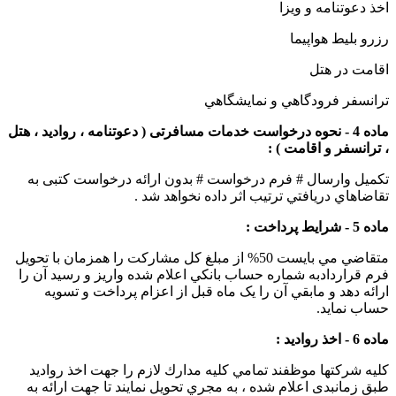
اخذ دعوتنامه و ويزا
رزرو بليط هواپيما
اقامت در هتل
ترانسفر فرودگاهي و نمايشگاهي
ماده 4 - نحوه درخواست خدمات مسافرتی ( دعوتنامه ، رواديد ، هتل
، ترانسفر و اقامت ) :
تکميل وارسال #
فرم درخواست
# بدون ارائه درخواست کتبی به
تقاضاهاي دريافتي ترتيب اثر داده نخواهد شد .
ماده 5 - شرايط پرداخت :
متقاضي مي بايست 50% از مبلغ كل مشارکت را همزمان با تحويل
فرم قراردادبه شماره حساب بانكي اعلام شده واريز و رسيد آن را
ارائه دهد و مابقي آن را يک ماه قبل از اعزام پرداخت و تسويه
حساب نمايد.
ماده 6 - اخذ رواديد :
کلیه شرکتها موظفند تمامي کلیه مدارك لازم را جهت اخذ رواديد
طبق زمانبدی اعلام شده ، به مجري تحويل نمايند تا جهت ارائه به