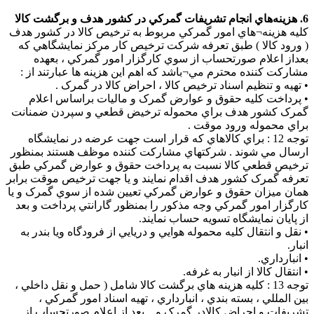
6. هزينه‌هاي انجام تشريفات گمركي در کشور هدف و برگشت کالا
كليه هزينه¬هاي امور گمرکي مربوط به ترخيص كالا در كشور هدف
( ورود کالا ) طبق تعرفه شركت ترخيص كار مركز نمايشگاهي که
بعداز اعلام صورتحساب از سوي کارگزار امور گمرکي ، بعهده
مشاركت كننده محترم مي¬باشد که اهم اين هزينه ها عبارتند از :
• تهيه و تنظيم اسناد ترخيص کالا ، احراض کالا در گمرک .
• پرداخت کليه حقوق و عوارض گمرک و ماليات براساس اعلام
گمرک کشور هدف براي محموله ترخيض قطعي و سپردن ضمنانت
براي محموله ورود موقت .
توجه 12 : براي کالاهاي که قرار است جهت عرضه در نمايشگاه
ارسال مي شوند . شرکتهاي مشارکت کننده موظف هستند بمنظور
ترخيص قطعي کالا نسبت به پرداخت حقوق و عوارض گمرکي طبق
تعرفه گمرک کشور هدف اقدام نمايند و يا جهت ترخيص موقت برابر
همان ميزان حقوق و عوارض گمرکي تعيين شده از سوي گمرک و يا
کارگزار امور گمرکي وجه مذکور را بمنظور گارانتي پرداخت و بعد
از پايان نمايشگاه تسويه حساب نمايند.
• نقل و انتقال کليه محموله هوايي و دريايي از فرودگاه ويا بندر به
انبار.
• انبارداري.
• انتقال کالا از انبار به غرفه.
توجه 13 : کليه هزينه هاي برگشت کالا شامل ( حمل و نقل داخلي ،
بين المللي ، بسته بندي ، انبارداري ، تهيه اسناد امور گمرکي ،
تشريفات و احراض کالادر گمرک و... بعد از اعلام صورتحساب از