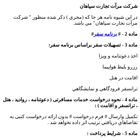
شرکت مرآت تجارت سپاهان
در اين شيوه نامه هر جا كه (مجري ) ذكر شده منظور " شرکت
مرآت تجارت سپاهان" مي باشد.
ماده 2 - #
برنامه سفر
#
ماده 3 - تسهيلات سفر براساس برنامه سفر:
اخذ دعوتنامه و ويزا
رزرو بليط هواپيما
اقامت در هتل
ترانسفر فرودگاهي و نمايشگاهي
ماده 4 - نحوه درخواست خدمات مسافرتی ( دعوتنامه ، رواديد ، هتل
، ترانسفر و اقامت ) :
تکميل وارسال # فرم درخواست # بدون ارائه درخواست کتبی به
تقاضاهاي دريافتي ترتيب اثر داده نخواهد شد .
ماده 5 - شرايط پرداخت :