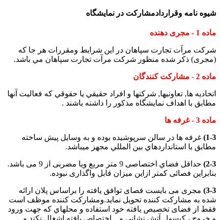
شيوه نامه وقراردادمشارکت در نمايشگاه
ماده 1 - مجری دهنده
شرکت مرآت تجارت سپاهان در اين شرايط ومقررات هر جا كه
(مجری) ذكر شده منظور شرکت مرآت تجارت سپاهان مي باشد.
ماده 2 - مشاركت كنندگان
اتحاديه ها, تعاونيها, شرکتها و افراد حقيقي يا حقوقي كه فعاليت آنها
مطابق با اهداف نمايشگاه مذكور را داشته باشند .
ماده 3 - غرفه ها
1-3)
غرفه ها در سالن سرپوشيده بوده و به وسايل پيش ساخته
مطابق با استانداردهاي بين المللي مجهز ميباشد.
2-3)
حداقل فضاي اختصاصی 9 متر مربع ويا مضربی از 9 می باشد.
بنابراين فصائی کمتر ازاين ميزان قابل واگذاری نبوده.
3-3)
مجری می بايست فصای توافق يافته را براساس پلان ارائه
شده به مشارکت کننده تحويل نمايد.ومشارکت کننده موظف است
فقط از فضای تخصيص يافته خود استفاده و محلهاي که جهت ورود
و خروج ، کپسول آتش نشانی و... اختصاص يافته اشغال نکند و