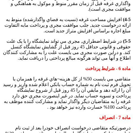
واگذاري غرفه قبل از زمان مقرر منوط و موكول به هماهنگي و
موافقت مجری است).
4-5)
افزايش مساحت غرفه (نسبت به فضاي واگذارشده) منوط به
ارائه درخواست جديد, جلب موافقت مجری و پرداخت مابه التفاوت
مبلغ اجاره براساس افزايش متراژ جديد است.
5-5)
در شرايط اضطراري, مجری مي تواند نمايشگاه را با يک علت
حقوقی و قانونی حداقل 45 روز قبل از گشايش نمايشگاه کنسل
کند. و دراين صورت مجری می بايست علت را به مشارکت کنندگان
اطلاع و آنها می تواند هرگونه مبالغ پرداختی را دريافت نمايد.
ماده 6 - شرايط پرداخت
متقاضي مي بايست 50% از كل هزينه¬هاي غرفه را همزمان با
تحويل فرم ثبت نام به شماره حساب بانكي اعلام شده واريز و رسيد
آن را ارائه دهد و مابقي آن را 45 روز قبل از شروع نمايشگاه
پرداخت و تسويه حساب نمايد. در غير اينصورت مجري حق دارد
غرفه را به متقاضيان ديگر واگذار نمايد و مشاركت كننده موظف به
پرداخت 100% خسارت وارده نيز خواهد بود .
ماده 7 - انصراف
درصورتيکه متقاضی درخواست انصراف خودرا بعد از ثبت نام