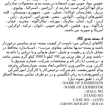
عفوني مواد چوبي مورد استفاده در بسته بندي محصولات صادراتي
براي آنها الزامي است عبارتند از : آرژانتين ، استراليا ، بوليوي ،
برزيل ، بلغارستان ،اوکاندا ، شيلي ، چين ، جمهوري دومينيکن ، کليه
کشورهاي اروپايي ، اکوادور ، مصر ، هندوراس ، اندونزي ، ژاپن ،
اردن ، کره ، لبنان ، مکزيک ، نيوزلند ، نيکاراگوئه ، نيجريه ، عمان ،
پاراگوئه ، پرو ، فيليپن ، افريفاي جنوبي ، تايوان ، ترکيه ، اوکراين ،
امريکا و سوريه مي باشند.
4. بسته بندي كالا:
كالاهاي ارسالي مي¬بايست از كيفيت بسته¬بندي مناسبي برخوردار
باشند و بسته¬بنديها محكم، مقاوم، مرتـب¬ ، اسـتانـدارد محافظ در
مقابل باران و رطوبت و تحمل ¬حمل هـوائي و يا دريايي را داشـته
¬باشند ونيز از نظر وزني بين 100 کيلو تا 2000 کيلو گرم بيشتر نباشد
و ¬برچسب (با ذکر نام و مشخصات شرکت، شماره صندوق يا
کارتن، وزن خالص،وزن ناخالص،ابعاد بسته، شماره‌سالن وغرفه
ونام کشورمقصد، نام شركت ترخيص‌كار يا كارگزار امورگمركي
دركشورهدف) به زبان انگليسي و در دو طرف تمامي بسته‌ها الصاق
گردد. ( طبق نمونه ذيل)
NAME OF EXHIBITION :
NAME OF EXHIBITOR :
HALL NO. :
STAND NO. :
CASE NO. : (1/UP)
GROSS WEIGHT : (KILO)