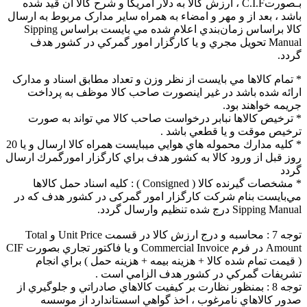
بـصورتC.I.F ، ارزش كالا به دلار آمريکا و شرح کالا آن قيد شده
باشد ، بعد از و مهر و امضاء به همراه ساير مدارک مربوط به ارسال
کالا براساس زمان‌بندي اعلام شده مي بايست براساس Sipping
Manual تحويل مجري و يا کارگزار امور گمرکي در کشور هدف
گردد.
* تمام کالاها مي بايست از نظر وزن و تعداد مطابق اسناد و مدارک
ارائه شده باشد در غير اينصورت صاحب کالا موظف به پرداخت
جريمه خواهند بود.
* ترخيص كالاها نبابر درخواست صاحب کالا مي تواند به صورت
ترخيص موقت و يا قطعي ‌باشد .
* کليه مدارك محموله هاي هوايي ميبايست همراه کالا ارسال و يا 20
روز قبل از ورود کالا به كشور هدف براي كارگزار امورگمرك ارسال
گردد
* مشخصات گيرنده کالا ( Consigned ) : كليه اسناد حمل كالاها
مي‌بايست بنام شرکت کارگزار امور گمرکی در کشور هدف که در
Sipping Manual درج شده تنظيم وارسال گردد.
توجه 7 : محاسبه و درج ارزش کالا در قسمت Unit Price و Total
Amount در فرم Commercial Invoice و يا فاکتور تجاري بصورت CIF
( قيمت تمام شده کالا + هزينه بيمه + هزينه حمل ) براي انجام
تشريفات گمرکي در کشور هدف الزامي است .
توجه 8 : بمنظور نظارت بر کيفيت کالاهاي صادراتي و جلوگيري از
صدور کالاهاي نامرغوب ، اخذ گواهي اسستاندارد از موسسه