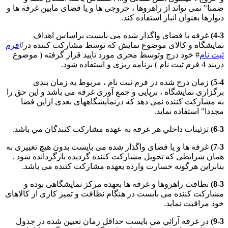
ضمنا" نمی تواند از راهروها ، خروجی ها و يا فضای مابين غرفه ها و
ديوارها بعنوان انبار استفاده کند.
4-3)
غرفه با فضای واگذار شده می بايست براساس اهداف
نمايشگاه و کالای موضوع نمايش که توسط مشارکت کننده در#
فرم
ثبت نام
# خود درج وتوسط مجری مورد تاييد قرار گرفته ( موضوع
دربند 4 فرم ثبت نام ) برنامه ريزی و استفاده شود.
5-4)
زمان درج شده در فرم ثبت نام ، مربوط به زمان بندی
برگزاری نمايشگاه ، برپايی و جمع آوری غرفه می باشد و اين حق را
به مشارکت کننده نمی دهد که درنمايشگاههای بعدی ازاين فضا
مجددا" استفاده نمايد.
6-3)
تزئينات داخلي هر غرفه به عهده مشاركت كنندگان مي باشد.
7-3)
غرفه ها و يا فضای واگذار شده می بايست بدون هيچ تغييری به
همان شرايطی که تحويل مشارکت کننده گرديده بازگردانده شود .
بنابراين هرگونه خسارت وارده بعهده مشارکت کننده می باشد.
8-3)
نظافت راهروها و غرفه ها بعهده مرکز نمايشگاهی بوده و
مشارکت کننده می بايست در هنگام نظافت و تميز کاری از کالاهای
خود مراقبت نمايد.
9-3)
در غرفه آرائي مي بايست حداقل زمان تعيين شده در جدول