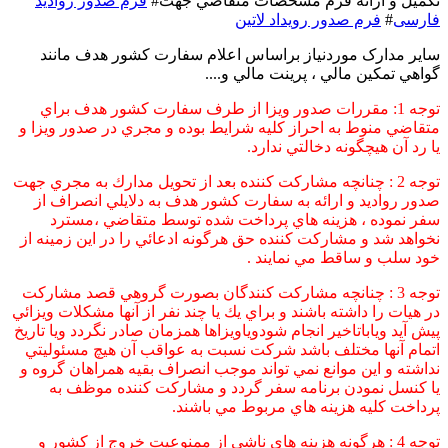
تكميل و ارائه فرم مشخصات متقاضي جهت#
فرم صدور رواديد
فارسی
#
فرم صدور رویداد لاتین
ساير مدارک موردنياز براساس اعلام سفارت کشور هدف مانند
گواهي تمکين مالي ، پرينت مالي و....
توجه 1: مقررات صدور ويزا از طرف سفارت كشور هدف براي
متقاضي منوط به احراز كليه شرايط بوده و مجري در صدور ويزا و
يا رد آن هيچگونه دخالتي ندارد.
توجه 2 : چنانچه مشاركت كننده بعد از تحويل مدارك به مجري جهت
صدور رواديد و ارائه به سفارت كشور هدف به دلايلي انصراف از
سفر نموده ، هزينه هاي پرداخت شده توسط متقاضي ،مسترد
نخواهد شد و مشاركت كننده حق هرگونه ادعائي را در اين زمينه از
خود سلب و ساقط مي نمايند .
توجه 3 : چنانچه مشاركت كنندگان بصورت گروهي قصد مشاركت
در هيات را داشته باشند و براي يك يا چند نفر از آنها مشكلات ويزائي
پيش آيد وياباتاخير انجام شودوياويزاها همزمان صادر نگردد ويا تاريخ
اتمام آنها مختلف باشد شركت نسبت به عواقب آن هيچ مسئوليتي
نداشته و اين موانع نمي تواند موجب انصراف بقيه همراهان گروه و
يا كنسل نمودن برنامه سفر گردد و مشاركت كننده موظف به
پرداخت كليه هزينه هاي مربوط مي باشند.
توجه 4 : هرگونه هزينه هاي ناشي از ممنوعيت خروج از كشور و