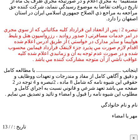
مستقيما" به مجري اعلام و در صورتيكه مجري ظرف يک ماه از
تاريخ دريافت تقاضا به موضوع رسيدگي ننمايد، شركت كننده حق
مراجعه به مراجع ذي الصلاح جمهوري اسلامي ايران در استان
اصفهان را دارد.
تبصره 2 : پس از انعقاد اين قرارداد کليه مکاتباتي که از سوي مجري
در امر خدمات مسافرتی ( صدور رواديد ، رزرواسيون هتل و بليط
هواپيما و ساير مدارک در خواستي ) از طريق آدرس اعلام شده
اقدام لازم صورت مي پذيرد جزء لاينفک قرارداد فيمابين محسوب
شده و در صورت عدم توجه به آن و زمانبدي اعلام شده کليه
عواقب ناشي از آن متوجه مشارکت کننده مي باشد .
اينجانب .................................................................... با مطالعه كامل
و دقيق و آگاهي كامل از مفاد و مندرجات و تعهدات ووظايف و
حقوقي اين شيوه نامه كه شامل 8 ماده ، 2تبصره و 4 توجه در 2
صفحه مي باشد تعهد شرعي و قانوني نسبت به اجراي كامل و
مطلوب اين شيوه نامه را قبول و امضاء و تائيد و تصديق مي نمايم .
نام و نام خانوادگي
مهر يا امضاء
تاريخ : / / 13
×