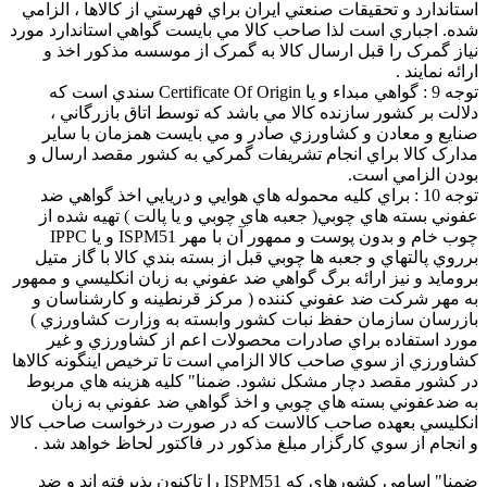
استاندارد و تحقيقات صنعتي ايران براي فهرستي از کالاها ، الزامي
شده. اجباري است لذا صاحب کالا مي بايست گواهي استاندارد مورد
نياز گمرک را قبل ارسال کالا به گمرک از موسسه مذکور اخذ و
ارائه نمايند .
توجه 9 : گواهي مبداء و يا Certificate Of Origin سندي است که
دلالت بر کشور سازنده کالا مي باشد که توسط اتاق بازرگاني ،
صنايع و معادن و کشاورزي صادر و مي بايست همزمان با ساير
مدارک کالا براي انجام تشريفات گمرکي به کشور مقصد ارسال و
بودن الزامي است.
توجه 10 : براي کليه محموله هاي هوايي و دريايي اخذ گواهي ضد
عفوني بسته هاي چوبي( جعبه هاي چوبي و يا پالت ) تهيه شده از
چوب خام و بدون پوست و ممهور آن با مهر ISPM51 و يا IPPC
برروي پالتهاي و جعبه ها چوبي قبل از بسته بندي کالا با گاز متيل
برومايد و نيز ارائه برگ گواهي ضد عفوني به زبان انکليسي و ممهور
به مهر شرکت ضد عفوني کننده ( مرکز قرنطينه و کارشناسان و
بازرسان سازمان حفظ نبات کشور وابسته به وزارت کشاورزي )
مورد استفاده براي صادرات محصولات اعم از کشاورزي و غير
کشاورزي از سوي صاحب کالا الزامي است تا ترخيص اينگونه کالاها
در کشور مقصد دچار مشکل نشود. ضمنا" کليه هزينه هاي مربوط
به ضدعفوني بسته هاي چوبي و اخذ گواهي ضد عفوني به زبان
انکليسي بعهده صاحب کالاست که در صورت درخواست صاحب کالا
و انجام از سوي کارگزار مبلغ مذکور در فاکتور لحاظ خواهد شد .
ضمنا" اسامي کشورهاي که ISPM51 را تاکنون پذيرفته اند و ضد