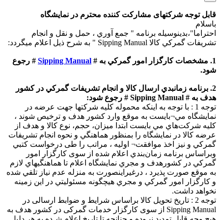
قابل توجه شرکتهای مشاركت كننده محترم در نمایشگاه
باسلام
احتراما"،بدينوسيله برنامه " جمع آوري ، حمل و نقل و انجام
تشريفات گمركي كالا Sipping Manual " به شرح ذيل اعلام ميگردد:
1. مشخصات کارگزار امور گمرکي به #
Sipping Manual
# رجوع
شود.
2. برنامه زمانبدي ارسال كالا و انجام تشريفات گمرکي در کشور
هدف به # Sipping Manual # رجوع شود:
توجه 1 : با توجه به اينکه محموله کليه شرکتها جهت عرضه در
نمايشگاه مي¬بايست به موقع وارد کشور هدف و ترخيص شوند ،
کليه شركت‌هاي مي بايست ابتدا ميزان، حجم، نوع كالا و هدف از
عرضه كالا در نمايشگاه را بمنظور هماهنگي و نحوه انجام تشريفات
گمركي و نيز اخذ موافقت¬ اوليه ، مراتب را طی درخواست كتبي
وبراساس برنامه زمان‌بندي اعلام شده از سوی کارگزار امور
گمرکي در کشورهدف و مجري نمایشگاه اعلام تا هماهنگيهاي لازم
به موقع صورت پذيرد ، درغيراينصورت به منزله عدم نياز تلقي شده
و کارگزار امور گمرکي و مجري هيچگونه مسئوليتي در اين زمينه
نخواهد داشت.
توجه 2 : تاريخ تحويل كالا براساس شرایط و ضوابط ارسالی در
Sipping Manual از سوی کارگزار خدمات گمرکی در کشور هدف به
هيچ وجه قابل تمديد نبـوده و چنانچه تا تاريخ اعلام شـده به هر دليل