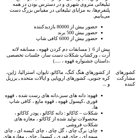
تبلیغاتی متروی شهری و در دسترس بودن در همه
پلتفرم‌ها، به مزایای تبلیغاتی در مقیاس بزرگ دست
می‌یابیم.
حضور بيش از 80000 بازدیدکننده
حضور بيش 500 برند
حضور بيش از 6000 کافی شاپ
بیش از 6 ( مسابقات دم کردن قهوه ، مسابقه لاته
آرت ، ورکشاپ شکلات دست ساز، جلسات تخصصی
،داستان جشنواره قهوه ، .....)
کشورهای
از کشورهاي هنگ کنگ، ماکائو، تایوان، استرالیا، ژاپن،
مشارکت
کره جنوبی، کشورهای اروپایی و ایالات متحده
,
برزیل
کننده
و ...
قهوه: دانه های سبز،دانه های رست شده ، قهوه
فوری ،کپسول قهوه ، قهوه مايع ، کافی شاپ
ها،
شکلات – کاکائو : دانه کاکائو ، پودر کاکائو ،
محصولات تولید شده از کاکائو ، مغازه های
شکلات فروشی
چای: برگ چای ، گل چای ، چای کیسه ای ، چای
میوه ای ، چای فوری ، کپسول چای ، مغازه های