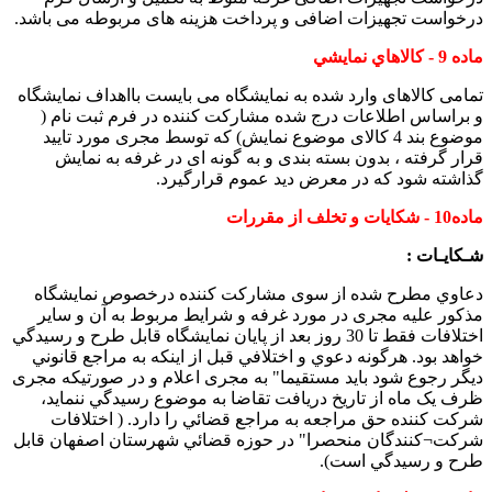
درخواست تجهيزات اضافی و پرداخت هزینه های مربوطه می باشد.
ماده 9 - كالاهاي نمايشي
تمامی کالاهای وارد شده به نمايشگاه می بايست بااهداف نمايشگاه
و براساس اطلاعات درج شده مشارکت کننده در فرم ثبت نام (
موضوع بند 4 کالای موضوع نمايش) که توسط مجری مورد تاييد
قرار گرفته ، بدون بسته بندی و به گونه ای در غرفه به نمايش
گذاشته شود که در معرض ديد عموم قرارگيرد.
ماده10 - شكايات و تخلف از مقررات
شـكايـات :
دعاوي مطرح شده از سوی مشارکت کننده درخصوص نمايشگاه
مذکور عليه مجری در مورد غرفه و شرايط مربوط به آن و ساير
اختلافات فقط تا 30 روز بعد از پايان نمايشگاه قابل طرح و رسيدگي
خواهد بود. هرگونه دعوي و اختلافي قبل از اينكه به مراجع قانوني
ديگر رجوع شود بايد مستقيما" به مجری اعلام و در صورتيكه مجری
ظرف يک ماه از تاريخ دريافت تقاضا به موضوع رسيدگي ننمايد،
شركت كننده حق مراجعه به مراجع قضائي را دارد. ( اختلافات
شركت¬كنندگان منحصرا" در حوزه قضائي شهرستان اصفهان قابل
طرح و رسيدگي است).