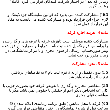
زماني كه بعدا" در اختيار شركت كنندگان قرار مي گيرد، كاملا"
رعايت گردد.
10-3)
مشارکت کننده می پذيرد که قوانين نمايشگاه جزءلاينفک و
لازم اجراء اين قرارداد بوده و مشارکت کننده می بايست به مفاد
اين قرارداد عمل نمايد.
ماده 4 - هزينه اجاره غرفه
مشارکت کننده موظف است تاهزينه غرفه يا غرفه های واگذار شده
را براساس فرم تکميل شده ثبت نام ، شرايط و مقرارت توافق شده
ونیز صورتحساب ارسالی از سوی مجری و يا مرکز نمايشگاهی در
زمان مقرر پرداخت نمايد.
ماده 5 - نحوه مشاركت
1-5)
بدون تکمیل و ارائه #
فرم ثبت نام
# به تقاضاهاي دريافتي
ترتيب اثر داده نخواهد شد .
2-5)
متقاضي مجاز به واگذاري يا تفويض غرفه خود بصورت جزيي يا
كلي "به اشخاص ديگر اعم از حقيقي يا حقوقي نمي باشد مگر با
موافقت قبلي مجری.
3-5)
غرفه يا محل نمايش ( طبق برنامه زمانبدی اعلام شده ) 48
ساعت قبل از شروع نمايشگاه در اختيار متقاضی قرار مي گيرد(