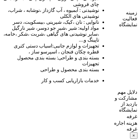
چای فروشی
نوشیدنی : آبمیوه ، آب گازداز ،نوشابه ، شراب،
زمينه
نوشیدنی های الکلی
فعاليت
نانوایی : نان ،کیک، شیرینی ،بیسکویت، دسر
نمايشگاه
مواد اولیه: شیر ،شیر جو دوسر، شیر نارگیل
،سایر نوشیدنی های گیاهی ،شربت ،شکر ،خامه،
تاپینگ و....
تجهیزات و لوازم جانبی:اسیاب دستی کتری
قطره چکان فنجان ، اسپرسو ساز ،
بسته بندی و طراحی: بسته بندی محصول
تجهیزات
بسته بندی محصول و طراحی
خدمات بازاریابی کسب و کار
دلايل مهم
مشارکت و
بازديد از
نمايشگاه
غرفه
هزینه اجاره
غرفه
×