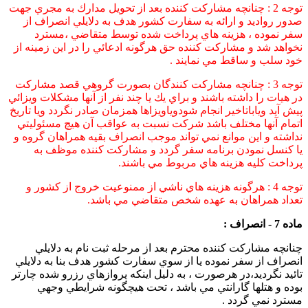
توجه 2 : چنانچه مشاركت كننده بعد از تحويل مدارك به مجري جهت
صدور رواديد و ارائه به سفارت كشور هدف به دلايلي انصراف از
سفر نموده ، هزينه هاي پرداخت شده توسط متقاضي ،مسترد
نخواهد شد و مشاركت كننده حق هرگونه ادعائي را در اين زمينه از
خود سلب و ساقط مي نمايند .
توجه 3 : چنانچه مشاركت كنندگان بصورت گروهي قصد مشاركت
در هيات را داشته باشند و براي يك يا چند نفر از آنها مشكلات ويزائي
پيش آيد وياباتاخير انجام شودوياويزاها همزمان صادر نگردد ويا تاريخ
اتمام آنها مختلف باشد شركت نسبت به عواقب آن هيچ مسئوليتي
نداشته و اين موانع نمي تواند موجب انصراف بقيه همراهان گروه و
يا كنسل نمودن برنامه سفر گردد و مشاركت كننده موظف به
پرداخت كليه هزينه هاي مربوط مي باشند.
توجه 4 : هرگونه هزينه هاي ناشي از ممنوعيت خروج از كشور و
تعداد همراهان به عهده شخص متقاضي مي باشد.
ماده 7 - انصراف :
چنانچه مشاركت كننده محترم بعد از مرحله ثبت نام به دلايلي
انصراف از سفر نموده يا از سوي سفارت كشور هدف بنا به دلايلي
تائيد نگرديد،در هرصورت ، به دليل اينكه پروازهاي رزرو شده چارتر
بوده و هتلها گارانتي مي باشد ، تحت هيچگونه شرايطي وجهي
مسترد نمي گردد .