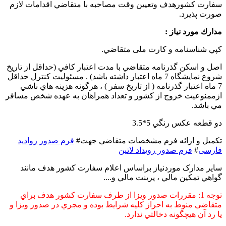
سفارت كشورهدف وتعيين وقت مصاحبه با متقاضي اقدامات لازم
صورت پذيرد.
مدارك مورد نياز :
کپي شناسنامه و کارت ملی متقاضي.
اصل و اسکن گذرنامه متقاضي با مدت اعتبار كافي (حداقل از تاريخ
شروع نمايشگاه 7 ماه اعتبار داشته باشد) . مسئوليت كنترل حداقل
7 ماه اعتبار گذرنامه ( از تاريخ سفر ) ، هرگونه هزينه هاي ناشي
ازممنوعيت خروج از كشور و تعداد همراهان به عهده شخص مسافر
مي باشد.
دو قطعه عكس رنگي 5*3.5
تكميل و ارائه فرم مشخصات متقاضي جهت#
فرم صدور رواديد
فارسی
#
فرم صدور رویداد لاتین
ساير مدارک موردنياز براساس اعلام سفارت کشور هدف مانند
گواهي تمکين مالي ، پرينت مالي و....
توجه 1: مقررات صدور ويزا از طرف سفارت كشور هدف براي
متقاضي منوط به احراز كليه شرايط بوده و مجري در صدور ويزا و
يا رد آن هيچگونه دخالتي ندارد.