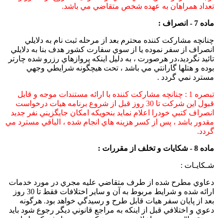
تعداد همراهان به عهده شخص متقاضي مي باشد.
ماده 7 - انصراف :
چنانچه مشاركت كننده محترم بعد از مرحله ثبت نام به دلايلي
انصراف از سفر نموده يا از سوي سفارت كشور هدف بنا به دلايلي
تائيد نگرديد،در هرصورت ، به دليل اينكه پروازهاي رزرو شده چارتر
بوده و هتلها گارانتي مي باشد ، تحت هيچگونه شرايطي وجهي
مسترد نمي گردد .
تبصره 1 : چنانچه مشاركت كننده با ارائه مستندات موجه و قابل
قبول اين شركت تا 30 روز قبل از شروع برنامه هيات درخواست
انصراف كتبي خودرا اعلام نمايد بنحويكه امكان جايگزيني نفر جديد
مقدور باشد ، پس از كسر هزينه هاي انجام شده ، الباقي مسترد مي
گردد.
ماده 8 - شكايات و تخلف از مقررات :
شـكايـات :
دعاوي مطرح شده از طرف متقاضي عليه مجري در مورد خدمات
ارائه شده و شرايط مربوط به آن و ساير اختلافات فقط تا 30 روز
بعد از پايان سفر هيات قابل طرح و رسيدگي خواهد بود. هرگونه
دعوي و اختلافي قبل از اينكه به مراجع قانوني ديگر رجوع شود بايد