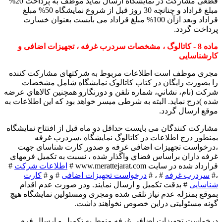
قطعی مشارکت در نمايشگاه ارسال نمايد موظف به پرداخت 20%
مبلغ قراداد و چنانچه 30 روز قبل از شروع نمايشگاه 50% مبلغ
قراداد وبعد ازآن 100% مبلغ قراداد می بايست بعنوان خسارت
پرداخت گردد.
ماده 8 - كاتالوگ ، مشخصات سردرب غرفه ، تجهيزات اضافی و
کارشناسايی
مجری موظف است اطلاعات مربوط به شرکتهای مشارکت کننده
را بصورت رايگان در کتاب کاتالوک نمايشگاه شامل مشخصات
شركت (نام، نشاني، شماره تلفن و دورنگارو همچنين كالاهاي عرضه
شده )درج نمايد. البته به شرطی ميسر خواهد بود که اين اطلاعات به
موقع ارسال گردد.
مشاركت كنندگان می بايست حداقل دو ماه قبل از افتتاح نمايشگاه
بمنطور درج اطلاعات در کاتالوگ نمايشگاه ،سردرب غرفه
،درخواست تجهيزات اضافی غرفه و صدور کارت شناسای جهت
غرفه داران براساس فضاي واگذار شده ، نسبت به تکمیل فرمهای
قرارداد شده در سایت www.merattejarat.com #
اطلاعات شرکت
#
،#
سردرب غرفه
# ، #
درخواست تجهيزات اضافی
# و #
کارت
شناسايی
# بدقت تكميل و ارسال نمايند. ودر صورت عدم اقدام
بموقع بمنزله عدم نیاز تلقی شده ومجری ومسئولین نمایشگاه هیچ
گونه مسئولیتی دراین خصوص نخواهند داشت.
درخواست تجهیزات اضافی غرفه منوط به تکميل و ارسال فرم