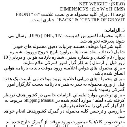
NET WEIGHT : (KILO)
DIMENSIONS : (L x W x H CMS)
توجه 11 : براي کليه محموله هاي نصب علامت "FRONT" or
"BACK" & "CENTRE OF GRAVIT اجباري است.
5. الزامات:
- کليه محموله اکسپرس که پستUPS) ( DHL, TNT, ارسال مي
شوند پذيرفته نخواهد شد.
- کليه شرکتها موظف هستند جزئيات دقيق محموله هاي خودرا
شامل ( تعداد ، ابعاد بسته ها ، برآورد تاريخ خروج وورود ، شماره
پرواز / نام کشتي و شماره سفر ، شماره بارنامه هوايي و دريايي( 10
روز قبل از ارسال ) به کار گزار امور کمرکي علام نمايند.
- براي محموله هاي هوايي اعلاميه ورود موقت بايد به بارنامه هوايي
الصاق شده باشد.
- براي محموله هاي دريايي اعلاميه ورود موقت مي بايست يک هفته
قبل از ورود محموله به بندر به همراه بارنامه بدست کارگزار امور
گمرکي رسيده باشد.
- براي ترخيص موارد تبليغاتي الزامات خاصي در کشور هدف درنظر
کرفته شده لطفا" موارد اعلام شده در Shipping Manual مربوط به
کارگزار گمرکی را ملاحظه بفرمائيد.
- بازرسي و ترخيص کليه محموله در گمرک کشورهدف انجام خواهد
شد.
- درخصوص کالاهايکه بصورت ورود موقت از گمرک خارج شده اند