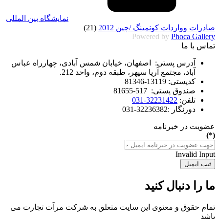
نمایشگاه بین المللی
صادرات وواردات کونمینگ /چین 2012
(21)
Powered by
Phoca Gallery
تماس با ما
آدرس پستی: اصفهان، خیابان شمس آبادی، چهارراه عباس
آباد، مجتمع آریا سپهر، طبقه دوم، واحد 212.
کدپستی: 13119-81346
صندوق پستی: 517-81655
تلفن:
32231422-031
دورنگار :32236382-031
عضویت در خبرنامه
(*)
Invalid Input
ثبت ایمیل
ما را دنبال کنید
تمام حقوق و معنوی این سایت متعلق به شرکت مرآت تجارت می
باشد