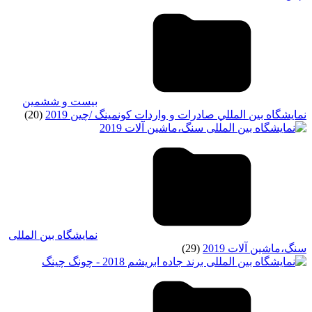
بيست و ششمين
نمايشگاه بين المللي صادرات و واردات کونمينگ /چين 2019
(20)
نمايشگاه بين المللی
سنگ،ماشين آلات 2019
(29)