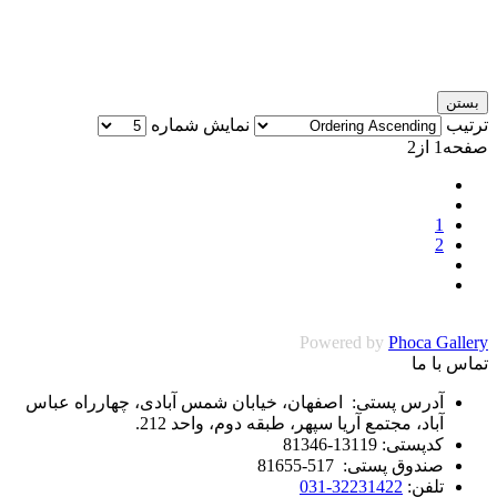
بستن
ترتیب
نمایش شماره
صفحه1 از2
1
2
Powered by
Phoca Gallery
تماس با ما
آدرس پستی: اصفهان، خیابان شمس آبادی، چهارراه عباس
آباد، مجتمع آریا سپهر، طبقه دوم، واحد 212.
کدپستی: 13119-81346
صندوق پستی: 517-81655
تلفن:
32231422-031